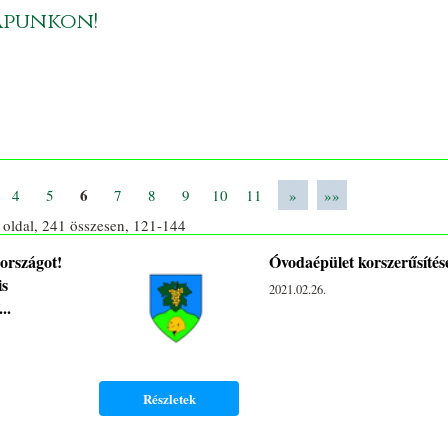
apunkon!
6
4
5
7
8
9
10
11
»
»»
1
oldal,
241
összesen,
121-144
 országot!
Óvodaépület korszerűsítés
is
2021.02.26.
..
Részletek