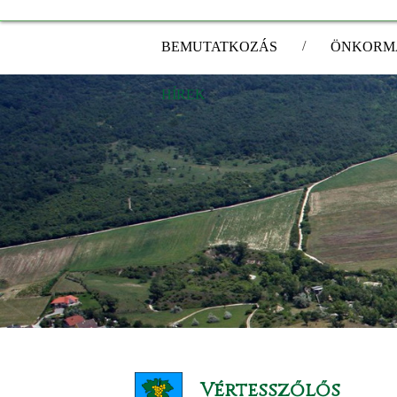
/
BEMUTATKOZÁS
ÖNKORM
HÍREK
Vértesszőlős