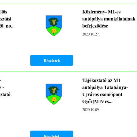
őlős
Közlemény- M1-es
sztási
autópálya munkálatainak
0. no...
befejeződése
2020.10.27.
Részletek
-
Tájékoztató az M1
s -
autópálya Tatabánya-
oztató
Újváros csomópont
Győr(M19 cs...
2020.10.09.
Részletek