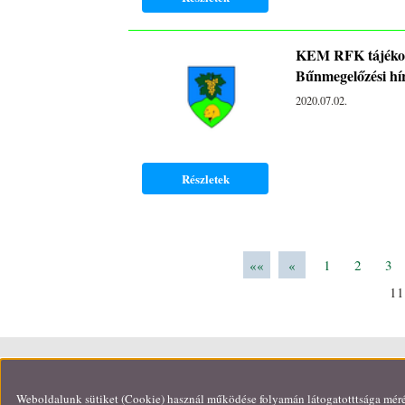
KEM RFK tájékoz
Bűnmegelőzési hír
2020.07.02.
Részletek
««
«
1
2
3
1
© 2026 -
Adatkezelési tájékoztató
Olda
Weboldalunk sütiket (Cookie) használ működése folyamán látogatotttsága mérése 