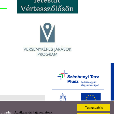
Testreszabás
Adatkezelési tájékoztatónk
t olvashat: