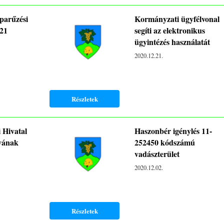
parűzési
Kormányzati ügyfélvonal
021
segíti az elektronikus
ügyintézés használatát
2020.12.21.
Részletek
 Hivatal
Haszonbér igénylés 11-
yának
252450 kódszámú
vadászterület
2020.12.02.
Részletek