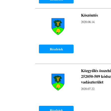
Köszöntés
2020.08.14.
Részletek
Közgyűlés összeh
252050-509 kóds
vadászterület
2020.07.22.
Részletek