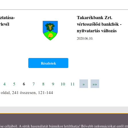
tatása-
Takarékbank Zrt.
levél
vértesszőlősi bankfiók -
nyitvatartás változás
2020.06.10.
Részletek
6
4
5
7
8
9
10
11
»
»»
1
oldal,
241
összesen,
121-144
l információk
Impresszum
Akadálymentesítési nyilatkozat
Sütik kezelése
céljából. A sütik használatát bármikor letilthatja! Bővebb információkat erről it