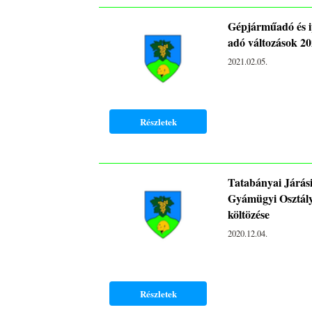
Gépjárműadó és i
adó változások 2
2021.02.05.
Részletek
Tatabányai Járási
Gyámügyi Osztál
költözése
2020.12.04.
Részletek