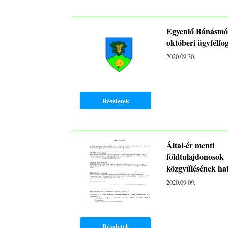
Egyenlő Bánásmó
októberi ügyfélfo
2020.09.30.
Részletek
Által-ér menti
földtulajdonosok
közgyűlésének ha
2020.09.09.
Részletek