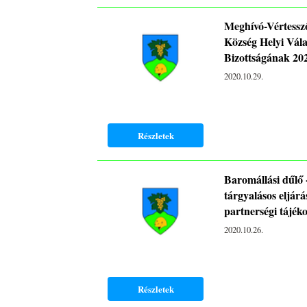
Meghívó-Vértessz
Község Helyi Vála
Bizottságának 202
2020.10.29.
Részletek
Baromállási dűlő 
tárgyalásos eljárá
partnerségi tájék
2020.10.26.
Részletek