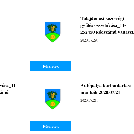
Tulajdonosi közösségi
gyűlés összehívása_11-
252450 kódszámú vadászt.
2020.07.29.
Részletek
ívása_11-
Autópálya karbantartási
zámú
munkák 2020.07.21
2020.07.21.
Részletek