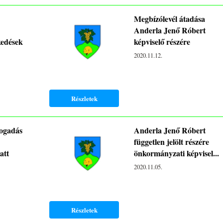
Megbízólevél átadása
Anderla Jenő Róbert
kedések
képviselő részére
2020.11.12.
Részletek
fogadás
Anderla Jenő Róbert
független jelölt részére
att
önkormányzati képvisel...
2020.11.05.
Részletek