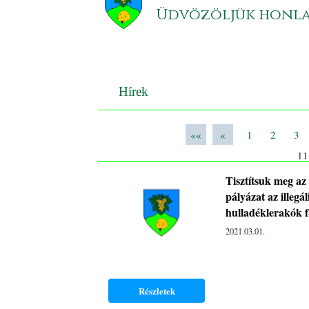
Üdvözöljük honl
Hírek
««
«
1
2
3
1
Tisztítsuk meg az
pályázat az illegál
hulladéklerakók f.
2021.03.01.
Részletek