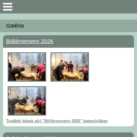
Keresés
Galéria
Bemutatkozás
Böllérverseny 2026
Önkormányzat
Polgármesteri Hivatal
Közérdekű információk
Hírek
Választási információk
További képek a(z) "Böllérverseny 2026" kategóriában
Intézmények