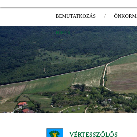
/
BEMUTATKOZÁS
ÖNKORM
HÍREK
Vértesszőlős