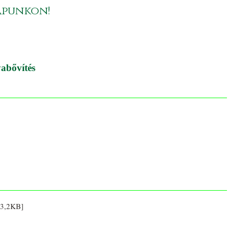
apunkon!
abővítés
3,2KB]