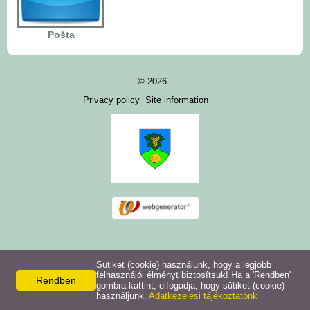
Pošta
© 2026 -
Privacy policy
Site information
Sütiket (cookie) használunk, hogy a legjobb
felhasználói élményt biztosítsuk! Ha a 'Rendben'
Rendben
gombra kattint, elfogadja, hogy sütiket (cookie)
használjunk.
Adatkezelési tájékoztatónk