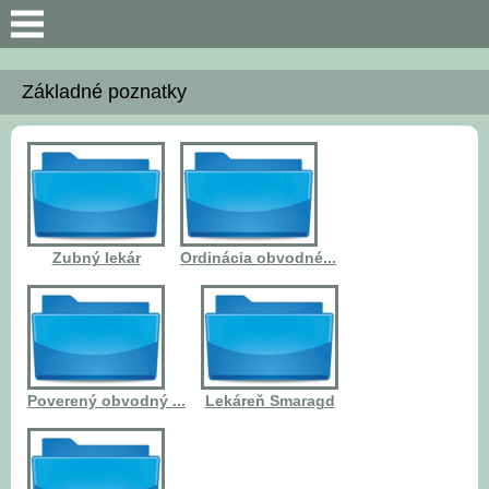
Search
Základné poznatky
Predstavenie
Základné poznatky
Mapa a údaje
Zubný lekár
Ordinácia obvodné...
Poverený obvodný ...
Lekáreň Smaragd