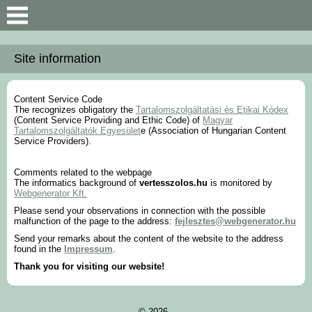
Search
Site information
Predstavenie
Content Service Code
Základné poznatky
The
recognizes obligatory the
Tartalomszolgáltatási és Etikai Kódex
(Content Service Providing and Ethic Code) of
Magyar
Tartalomszolgáltatók Egyesület
e (Association of Hungarian Content
Mapa a údaje
Service Providers).
Comments related to the webpage
The informatics background of
vertesszolos.hu
is monitored by
Webgenerator Kft.
Please send your observations in connection with the possible
malfunction of the page to the address:
fejlesztes@webgenerator.hu
Send your remarks about the content of the website to the address
found in the
Impressum
.
Thank you for visiting our website!
© 2026 -