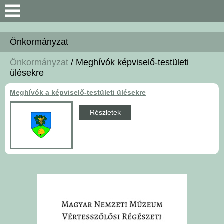
Keresés
Önkormányzat
Bemutatkozás
Önkormányzat
/ Meghívók képviselő-testületi
ülésekre
Önkormányzat
Meghívók a képviselő-testületi ülésekre
Polgármesteri Hivatal
Részletek
Közérdekű információk
Hírek
Választási információk
Intézmények