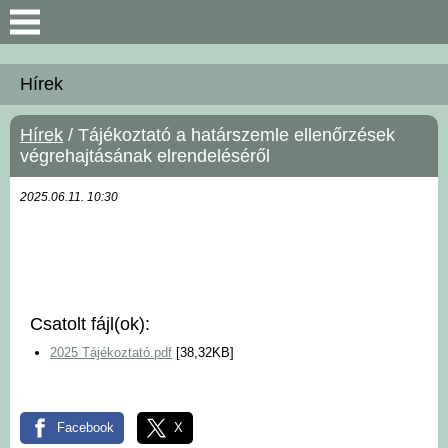
Keresés
Hírek
Bemutatkozás
Hírek
/ Tájékoztató a határszemle ellenőrzések
végrehajtásának elrendeléséről
Önkormányzat
2025.06.11. 10:30
Polgármesteri Hivatal
Közérdekű információk
Csatolt fájl(ok):
Hírek
2025 Tájékoztató.pdf
[38,32KB]
Választási információk
Facebook
X
Intézmények