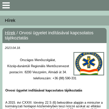
Keresés
Hírek
Bemutatkozás
Hírek
/ Orvosi ügyelet indításával kapcsolatos
tájékoztatás
Önkormányzat
2023.04.18.
Polgármesteri Hivatal
Országos Menőszolgálat,
Közérdekű információk
Közép-dunántúli Regionális Mentőszervezet
postacím: 8200 Veszprém, Almádi út 34.
telefonszám: +36 (88) 590-331
Hírek
Orvosi ügyelet indításával kapcsolatos tájékoztatás
Választási információk
A 2015. évi CXXIII. törvény 22.S (6) bekezdése alapján a miniszter a
Intézmények
kormányzati honlapon közleményben teszi közzé azokat az ellátási