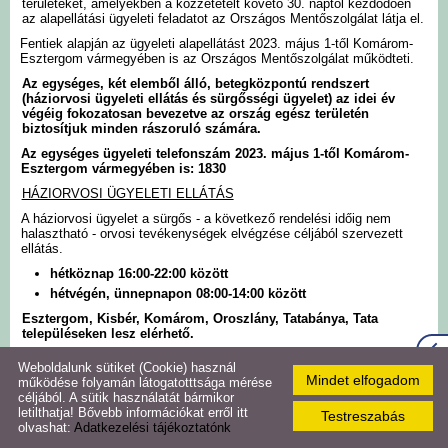
területeket, amelyekben a közzétételt követő 30. naptól kezdődően
az alapellátási ügyeleti feladatot az Országos Mentőszolgálat látja el.
Szlovák Önkormányzat
Fentiek alapján az ügyeleti alapellátást 2023. május 1-től Komárom-
Esztergom vármegyében is az Országos Mentőszolgálat működteti.
Az egységes, két elemből álló, betegközpontú rendszert
Roma Önkormányzat
(háziorvosi ügyeleti ellátás és sürgősségi ügyelet) az idei év
végéig fokozatosan bevezetve az ország egész területén
biztosítjuk minden rászoruló számára.
Közérdekű adatok
Az egységes ügyeleti telefonszám 2023. május 1-től Komárom-
Esztergom vármegyében is:
1830
Hirdetmények,
HÁZIORVOSI ÜGYELETI ELLÁTÁS
közlemények
A háziorvosi ügyelet a sürgős - a következő rendelési időig nem
halasztható - orvosi tevékenységek elvégzése céljából szervezett
ellátás.
Hírmondó újság
hétköznap 16:00-22:00 között
hétvégén, ünnepnapon 08:00-14:00 között
Esztergom, Kisbér, Komárom, Oroszlány, Tatabánya, Tata
Naptár
településeken lesz elérhető.
SÜRGŐSSÉGI ÜGYELETI VAGY MENTŐELLÁTÁS
Weboldalunk sütiket (Cookie) használ
Virtuális túra
Mindet elfogadom
működése folyamán látogatotttsága mérése
Központi ügyeleti telefonszám: 1830
céljából. A sütik használatát bármikor
Az ügyeleti időben
hirtelen jelentkező, illetve súlyos egészségügyi
letilthatja! Bővebb információkat erről itt
Testreszabás
problémák
esetére nyújt magas szakmai színvonalú és biztonságos
Galéria
olvashat:
Adatkezelési tájékoztatónk
megoldást: