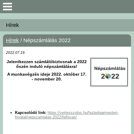
Keresés
Hírek
Bemutatkozás
Hírek
/ Népszámlálás 2022
Önkormányzat
2022.07.19.
Jelentkezzen számlálóbiztosnak a 2022
Polgármesteri Hivatal
őszén induló népszámlálásra!
A munkavégzés ideje 2022. október 17.
- november 20.
Közérdekű információk
Hírek
Választási információk
Kapcsolódó link:
https://vertesszolos.hu/hu/polgarmesteri-
hivatal/nepszamlalas-2022/felhivas/
Intézmények