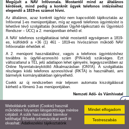
Megújult a NAV Infóvonala. Mostantól mind az általános
kérdések, mind pedig a konkrét ügyek telefonos intézéséhez
Szlovák Önkormányzat
elegendő a 1819-es számot hívni
.
Az általános, azaz konkrét ügyhöz nem kapcsolódó tájékoztatás az
Infóvonal 1-es menüpontjában, míg az egyedi telefonos ügyintézést is
Roma Önkormányzat
lehetővé tévő szolgáltatás (korábban Ügyfél-tájékoztató és Ügyintéző
Rendszer – ÜCC) a 2. menüpontban érhető el.
A NAV telefonos szolgáltatásai tehát mostantól egységesen a 1819-
Közérdekű adatok
es, külföldről a +36 (1) 461 - 1819-es hívószámon működő NAV
Infóvonalán érhetőek el.
A 2. menüpont használatához, vagyis a telefonos ügyintézéshez
Hirdetmények,
továbbra is ügyfél-azonosító szám (PIN-kód) szükséges. Ezt
közlemények
változatlanul a TEL jelű adatlapon lehet igényelni, legegyszerűbben az
Online Nyomtatványkitöltő Alkalmazásban (ONYA). A szolgáltatás
részleges kódú telefonos azonosítóval (RKTA) is használható, ami
bármelyik kormányablakban igényelhető.
Hírmondó újság
Csekk az új rendszerben már teljesen automata kiszolgálással
kérhető a főmenü 3-as menüpontjában.
Naptár
Nemzeti Adó- és Vámhivatal
Weboldalunk sütiket (Cookie) használ
Virtuális túra
Mindet elfogadom
működése folyamán látogatotttsága mérése
céljából. A sütik használatát bármikor
letilthatja! Bővebb információkat erről itt
Testreszabás
Galéria
olvashat:
Adatkezelési tájékoztatónk