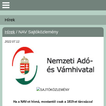
Keresés
Hírek
Bemutatkozás
Hírek
/ NAV Sajtóközlemény
Önkormányzat
2022.07.12.
Polgármesteri Hivatal
Közérdekű információk
Hírek
Választási információk
SAJTÓKÖZLEMÉNY
Intézmények
Ha a NAV-ot hívná, mostantól csak a 1819-et tárcsázza!