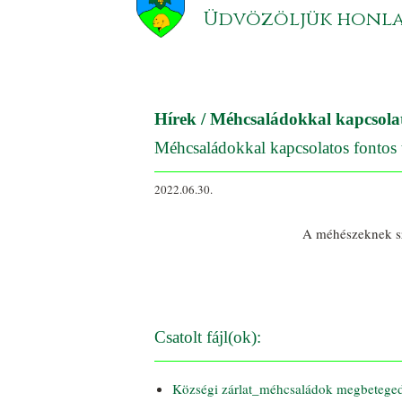
Üdvözöljük honl
Hírek
/ Méhcsaládokkal kapcsolat
Méhcsaládokkal kapcsolatos fontos t
2022.06.30.
A méhészeknek sz
Csatolt fájl(ok):
Községi zárlat_méhcsaládok megbeteged