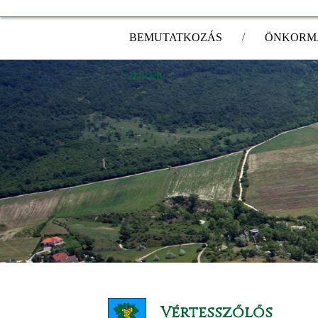
/
BEMUTATKOZÁS
ÖNKORM
HÍREK
Vértesszőlős