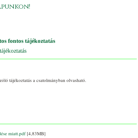
apunkon!
os fontos tájékoztatás
ájékoztatás
óló tájékoztatás a csatolmányban olvasható.
ése miatt.pdf
[4,83MB]