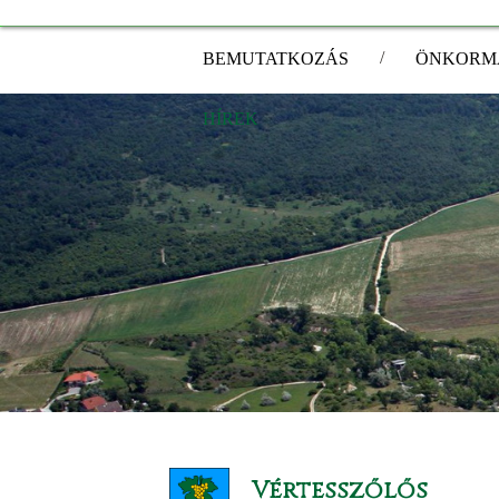
/
BEMUTATKOZÁS
ÖNKORM
HÍREK
Vértesszőlős