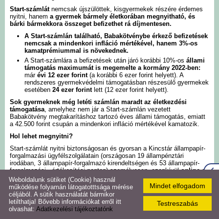
Start-számlát
nemcsak újszülöttek, kisgyermekek részére érdemes
Szlovák Önkormányzat
nyitni, hanem
a gyermek bármely életkorában megnyitható, és
bárki bármekkora összeget befizethet rá díjmentesen.
A Start-számlán található, Babakötvénybe érkező befizetések
Roma Önkormányzat
nemcsak a mindenkori infláció mértékével, hanem 3%-os
kamatprémiummal is növekednek.
A Start-számlára a befizetések után járó korábbi 10%-os
állami
támogatás maximumát is megemelte a kormány 2022-ben:
Közérdekű adatok
már
évi 12 ezer forint
(a korábbi 6 ezer forint helyett). A
rendszeres gyermekvédelmi támogatásban részesülő gyermekek
esetében
24 ezer forint
lett (12 ezer forint helyett).
Hirdetmények,
Sok gyermeknek még letéti számlán maradt az életkezdési
közlemények
támogatása
, amelyhez nem jár a Start-számlán vezetett
Babakötvény megtakarításhoz tartozó éves állami támogatás, emiatt
a 42.500 forint csupán a mindenkori infláció mértékével kamatozik.
Hírmondó újság
Hol lehet megnyitni?
Start-számlát nyitni biztonságosan és gyorsan a Kincstár állampapír-
forgalmazási ügyfélszolgálatain (országosan 19 állampénztári
Naptár
irodában, 3 állampapír-forgalmazó kirendeltségen és 53 állampapír-
forgalmazási, -értékesítési ponton) személyesen, ezenkívül
online az
Ügyfélkapun
, a
www.magyarorszag.hu
oldalon is lehet.
Weboldalunk sütiket (Cookie) használ
Virtuális túra
Mindet elfogadom
működése folyamán látogatotttsága mérése
Az ügyfélszolgálatok részletes listája itt érhető el:
céljából. A sütik használatát bármikor
http://www.allamkincstar.gov.hu/hu/ugyfelszolgalatok/
letilthatja! Bővebb információkat erről itt
Testreszabás
Galéria
olvashat:
Adatkezelési tájékoztatónk
Start-számla nyitásával március 31-ig