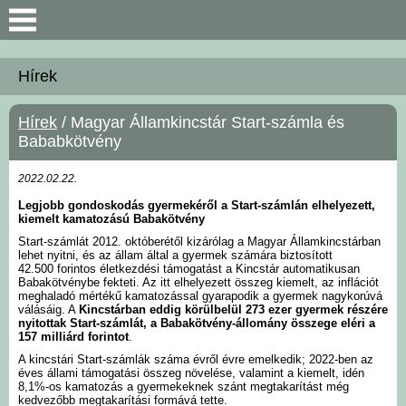
Keresés
Hírek
Bemutatkozás
Hírek
/ Magyar Államkincstár Start-számla és
Bababkötvény
Önkormányzat
2022.02.22.
Polgármesteri Hivatal
Legjobb gondoskodás gyermekéről a Start-számlán elhelyezett,
kiemelt kamatozású Babakötvény
Start-számlát 2012. októberétől kizárólag a Magyar Államkincstárban
Közérdekű információk
lehet nyitni, és az állam által a gyermek számára biztosított
42.500 forintos életkezdési támogatást a Kincstár automatikusan
Babakötvénybe fekteti. Az itt elhelyezett összeg kiemelt, az inflációt
Hírek
meghaladó mértékű kamatozással gyarapodik a gyermek nagykorúvá
válásáig. A
Kincstárban eddig körülbelül 273 ezer gyermek részére
nyitottak Start-számlát, a Babakötvény-állomány összege eléri a
157 milliárd forintot
.
Választási információk
A kincstári Start-számlák száma évről évre emelkedik; 2022-ben az
éves állami támogatási összeg növelése, valamint a kiemelt, idén
8,1%-os kamatozás a gyermekeknek szánt megtakarítást még
Intézmények
kedvezőbb megtakarítási formává tette.