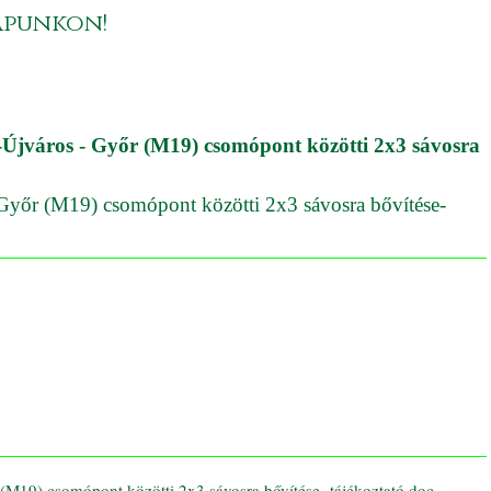
apunkon!
Újváros - Győr (M19) csomópont közötti 2x3 sávosra
Győr (M19) csomópont közötti 2x3 sávosra bővítése-
(M19) csomópont közötti 2x3 sávosra bővítése- tájékoztató.doc