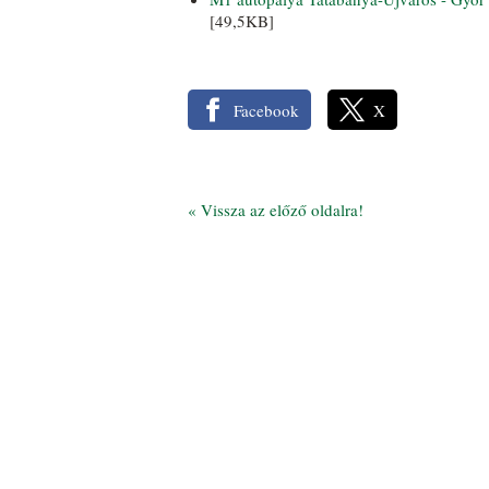
[49,5KB]
Facebook
X
«
Vissza az előző oldalra!