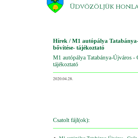
Üdvözöljük honl
Hírek
/ M1 autópálya Tatabánya-
bővítése- tájékoztató
M1 autópálya Tatabánya-Újváros - 
tájékoztató
2020.04.28.
Csatolt fájl(ok):
M1 autópálya Tatabánya-Újváros - Győr 