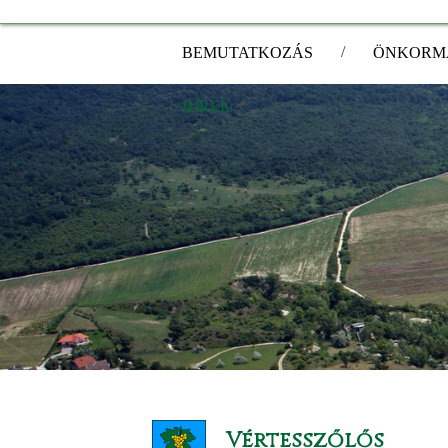
/
BEMUTATKOZÁS
ÖNKORM
HÍREK
Vértesszőlős