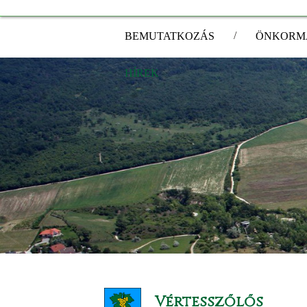
/
BEMUTATKOZÁS
ÖNKORM
HÍREK
Vértesszőlős