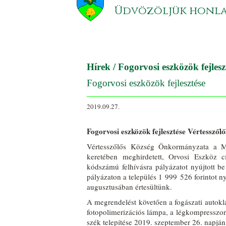
Üdvözöljük honl
Hírek
/ Fogorvosi eszközök fejlesz
Fogorvosi eszközök fejlesztése
2019.09.27.
Fogorvosi eszközök fejlesztése Vértesszől
Vértesszőlős Község Önkormányzata a M
keretében meghirdetett, Orvosi Eszköz
kódszámú felhívásra pályázatot nyújtott b
pályázaton a település 1 999 526 forintot ny
augusztusában értesültünk.
A megrendelést követően a fogászati autoklá
fotopolimerizációs lámpa, a légkompresszor,
szék telepítése 2019. szeptember 26. napján