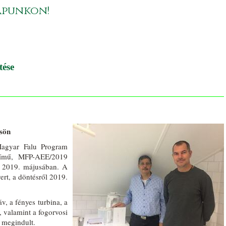
apunkon!
tése
ősön
agyar Falu Program
 című, MFP-AEE/2019
e 2019. májusában. A
ert, a döntésről 2019.
v, a fényes turbina, a
 valamint a fogorvosi
 megindult.