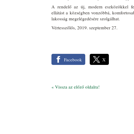
A rendelő az új, modern eszközökkel fel
ellátást a községben vonzóbbá, komfortosab
lakosság megelégedésére szolgálhat.
Vértesszőlős, 2019. szeptember 27.
Facebook
X
«
Vissza az előző oldalra!