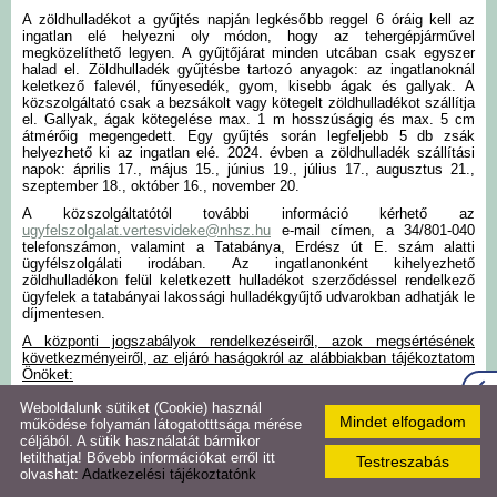
A zöldhulladékot a gyűjtés napján legkésőbb reggel 6 óráig kell az
ingatlan elé helyezni oly módon, hogy az tehergépjárművel
Szlovák Önkormányzat
megközelíthető legyen. A gyűjtőjárat minden utcában csak egyszer
halad el. Zöldhulladék gyűjtésbe tartozó anyagok: az ingatlanoknál
keletkező falevél, fűnyesedék, gyom, kisebb ágak és gallyak. A
Roma Önkormányzat
közszolgáltató csak a bezsákolt vagy kötegelt zöldhulladékot szállítja
el. Gallyak, ágak kötegelése max. 1 m hosszúságig és max. 5 cm
átmérőig megengedett. Egy gyűjtés során legfeljebb 5 db zsák
helyezhető ki az ingatlan elé. 2024. évben a zöldhulladék szállítási
Közérdekű adatok
napok: április 17., május 15., június 19., július 17., augusztus 21.,
szeptember 18., október 16., november 20.
Hirdetmények,
A közszolgáltatótól további információ kérhető az
ugyfelszolgalat.vertesvideke@nhsz.hu
e-mail címen, a 34/801-040
közlemények
telefonszámon, valamint a Tatabánya, Erdész út E. szám alatti
ügyfélszolgálati irodában. Az ingatlanonként kihelyezhető
zöldhulladékon felül keletkezett hulladékot szerződéssel rendelkező
Hírmondó újság
ügyfelek a tatabányai lakossági hulladékgyűjtő udvarokban adhatják le
díjmentesen.
A központi jogszabályok rendelkezéseiről, azok megsértésének
Naptár
következményeiről, az eljáró haságokról az alábbiakban tájékoztatom
Önöket:
A levegő védelméről szóló 306/2010. (XII.23.) Korm. rendelet 4. §-a
Weboldalunk sütiket (Cookie) használ
Virtuális túra
kimondja, hogy „tilos a légszennyezés, valamint a levegő lakosságot
Mindet elfogadom
működése folyamán látogatotttsága mérése
zavaró bűzzel való terhelése, továbbá a levegő olyan mértékű
céljából. A sütik használatát bármikor
terhelése, amely légszennyezést okoz”. A Korm. rendelet 27. § (3)
letilthatja! Bővebb információkat erről itt
Testreszabás
bekezdése továbbá úgy rendelkezik, hogy „lábon álló növényzet, tarló
Galéria
olvashat:
Adatkezelési tájékoztatónk
és növénytermesztéssel összefüggésben keletkezett hulladék nyílt