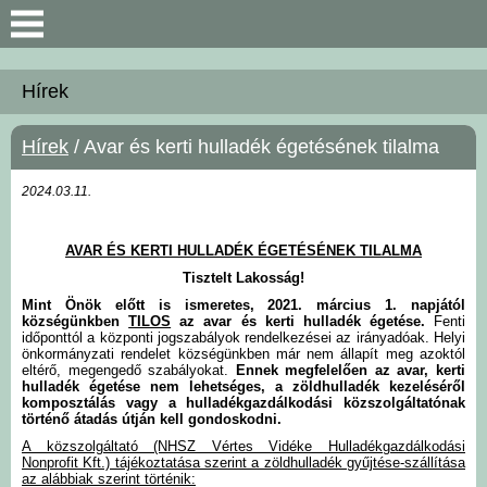
Keresés
Hírek
Bemutatkozás
Hírek
/ Avar és kerti hulladék égetésének tilalma
Önkormányzat
2024.03.11.
Polgármesteri Hivatal
AVAR ÉS KERTI HULLADÉK ÉGETÉSÉNEK TILALMA
Tisztelt Lakosság!
Közérdekű információk
Mint Önök előtt is ismeretes, 2021. március 1. napjától
községünkben
TILOS
az avar és kerti hulladék égetése.
Fenti
időponttól a központi jogszabályok rendelkezései az irányadóak. Helyi
Hírek
önkormányzati rendelet községünkben már nem állapít meg azoktól
eltérő, megengedő szabályokat.
Ennek megfelelően az avar, kerti
hulladék égetése nem lehetséges, a zöldhulladék kezeléséről
komposztálás vagy a hulladékgazdálkodási közszolgáltatónak
Választási információk
történő átadás útján kell gondoskodni.
A közszolgáltató (NHSZ Vértes Vidéke Hulladékgazdálkodási
Nonprofit Kft.) tájékoztatása szerint a zöldhulladék gyűjtése-szállítása
Intézmények
az alábbiak szerint történik: