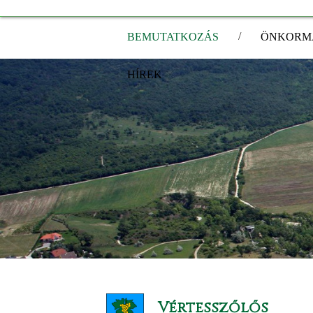
/
BEMUTATKOZÁS
ÖNKORM
HÍREK
Vértesszőlős