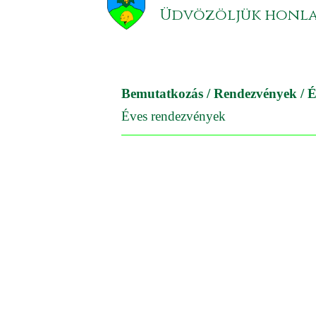
Üdvözöljük honl
Bemutatkozás
/
Rendezvények
/ É
Éves rendezvények