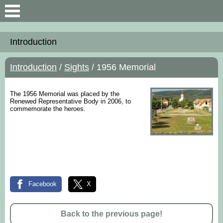
Search
Introduction
Introduction
Introduction
/
Sights
/ 1956 Memorial
General Information
The 1956 Memorial was placed by the
Map an data
Renewed Representative Body in 2006, to
commemorate the heroes.
Facebook
X
Back to the previous page!