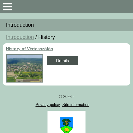
Search
Introduction
Introduction
Introduction
/ History
General Information
History of Vértesszőlős
Map an data
Details
© 2026 -
Privacy policy
Site information