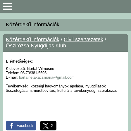
Keresés
Közérdekű információk
Bemutatkozás
Közérdekű információk
/
Civil szervezetek
/
Őszirózsa Nyugdíjas Klub
Önkormányzat
Elérhetőségek:
Polgármesteri Hivatal
Klubvezető: Bartal Vilmosné
Telefon: 06-70/381-5595
E-mail:
bartalnetakacsmaria@gmail.com
Közérdekű információk
Tevékenység: községi hagyományok ápolása, nyugdíjasok
összefogása, ismeretbővítés, kulturális tevékenység, szórakozás
Hírek
Választási információk
Intézmények
Facebook
X